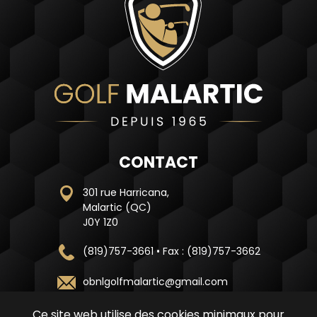
CONTACT
301 rue Harricana,
Malartic (QC)
J0Y 1Z0
(819)757-3661 • Fax : (819)757-3662
obnlgolfmalartic@gmail.com
Ce site web utilise des cookies minimaux pour